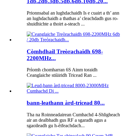
1db.2db.3db.5db.6db.10db.20...
Prionnsabal an lughdachaidh Is e cuairt a th’ ann
an lughdachaidh a thathas a’ cleachdadh gus ro-
shuidhichte a thoirt a-steach ...
Còmhdhail Treòrachaidh 698-
2200MHz...
Prìomh chomharran 6S Ainm toraidh
Ceanglaiche stiùiridh Tricead Ran ...
bann-leathann àrd-tricead 80...
Tha na Roinneadairean Cumhachd 4-Shligheach
air an dealbhadh gus RF a sgaradh agus a
sgaoileadh gu h-èifeachdach...