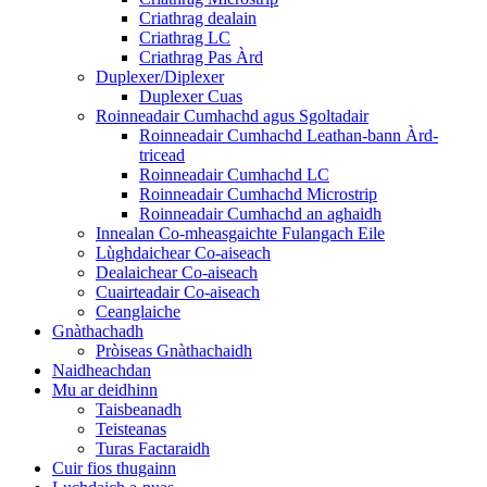
Criathrag dealain
Criathrag LC
Criathrag Pas Àrd
Duplexer/Diplexer
Duplexer Cuas
Roinneadair Cumhachd agus Sgoltadair
Roinneadair Cumhachd Leathan-bann Àrd-
tricead
Roinneadair Cumhachd LC
Roinneadair Cumhachd Microstrip
Roinneadair Cumhachd an aghaidh
Innealan Co-mheasgaichte Fulangach Eile
Lùghdaichear Co-aiseach
Dealaichear Co-aiseach
Cuairteadair Co-aiseach
Ceanglaiche
Gnàthachadh
Pròiseas Gnàthachaidh
Naidheachdan
Mu ar deidhinn
Taisbeanadh
Teisteanas
Turas Factaraidh
Cuir fios thugainn