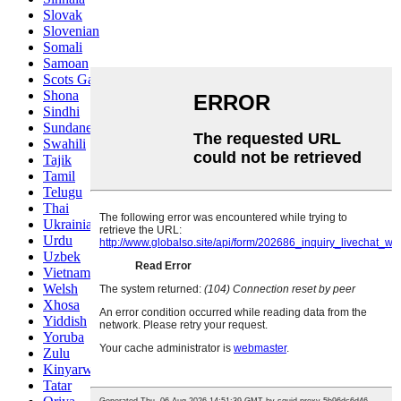
Slovak
Slovenian
Somali
Samoan
Scots Gaelic
Shona
Sindhi
Sundanese
Swahili
Tajik
Tamil
Telugu
Thai
Ukrainian
Urdu
Uzbek
Vietnamese
Welsh
Xhosa
Yiddish
Yoruba
Zulu
Kinyarwanda
Tatar