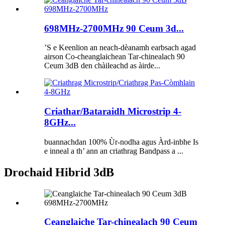
698MHz-2700MHz 90 Ceum 3d...
’S e Keenlion an neach-dèanamh earbsach agad
airson Co-cheanglaichean Tar-chinealach 90
Ceum 3dB den chàileachd as àirde...
Criathar/Bataraidh Microstrip 4-
8GHz...
buannachdan 100% Ùr-nodha agus Àrd-inbhe Is
e inneal a th’ ann an criathrag Bandpass a ...
Drochaid Hibrid 3dB
Ceanglaiche Tar-chinealach 90 Ceum