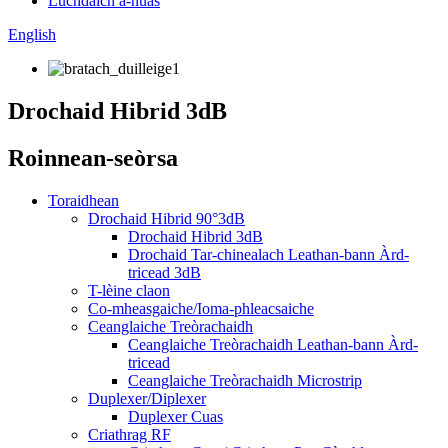
Luchdaich a-nuas
English
Drochaid Hibrid 3dB
Roinnean-seòrsa
Toraidhean
Drochaid Hibrid 90°3dB
Drochaid Hibrid 3dB
Drochaid Tar-chinealach Leathan-bann Àrd-
tricead 3dB
T-lèine claon
Co-mheasgaiche/Ioma-phleacsaiche
Ceanglaiche Treòrachaidh
Ceanglaiche Treòrachaidh Leathan-bann Àrd-
tricead
Ceanglaiche Treòrachaidh Microstrip
Duplexer/Diplexer
Duplexer Cuas
Criathrag RF