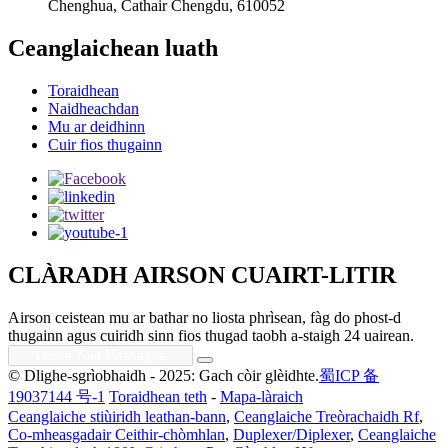
Chenghua, Cathair Chengdu, 610052
Ceanglaichean luath
Toraidhean
Naidheachdan
Mu ar deidhinn
Cuir fios thugainn
CLÀRADH AIRSON CUAIRT-LITIR
Airson ceistean mu ar bathar no liosta phrìsean, fàg do phost-d
thugainn agus cuiridh sinn fios thugad taobh a-staigh 24 uairean.
© Dlighe-sgrìobhaidh - 2025: Gach còir glèidhte.
蜀ICP 备
19037144 号-1
Toraidhean teth
-
Mapa-làraich
Ceanglaiche stiùiridh leathan-bann
,
Ceanglaiche Treòrachaidh Rf
,
Co-mheasgadair Ceithir-chòmhlan
,
Duplexer/Diplexer
,
Ceanglaiche