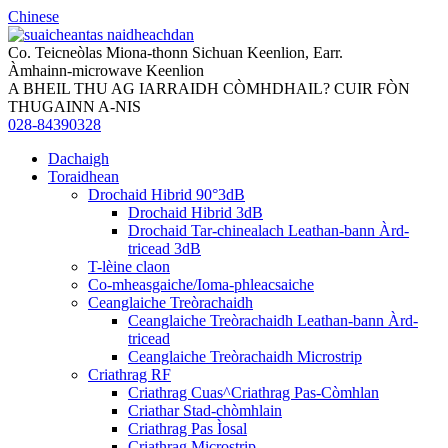
Chinese
Co. Teicneòlas Miona-thonn Sichuan Keenlion, Earr.
Àmhainn-microwave Keenlion
A BHEIL THU AG IARRAIDH CÒMHDHAIL? CUIR FÒN
THUGAINN A-NIS
028-84390328
Dachaigh
Toraidhean
Drochaid Hibrid 90°3dB
Drochaid Hibrid 3dB
Drochaid Tar-chinealach Leathan-bann Àrd-
tricead 3dB
T-lèine claon
Co-mheasgaiche/Ioma-phleacsaiche
Ceanglaiche Treòrachaidh
Ceanglaiche Treòrachaidh Leathan-bann Àrd-
tricead
Ceanglaiche Treòrachaidh Microstrip
Criathrag RF
Criathrag Cuas^Criathrag Pas-Còmhlan
Criathar Stad-chòmhlain
Criathrag Pas Ìosal
Criathrag Microstrip