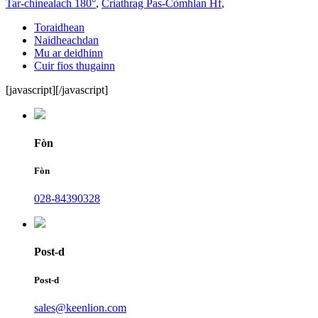
Tar-chinealach 180°
,
Criathrag Pas-Còmhlan Hf
,
Toraidhean
Naidheachdan
Mu ar deidhinn
Cuir fios thugainn
[javascript]
[/javascript]
Fòn
Fòn
028-84390328
Post-d
Post-d
sales@keenlion.com