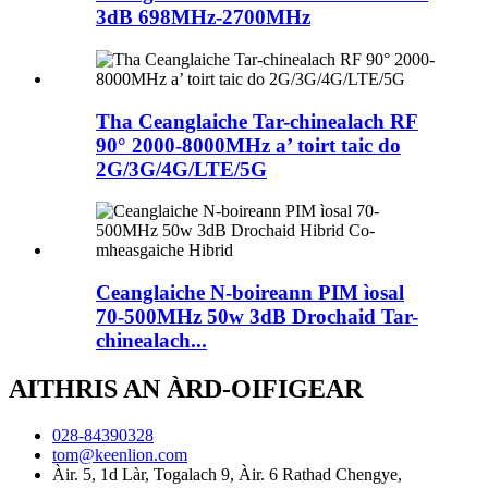
3dB 698MHz-2700MHz
Tha Ceanglaiche Tar-chinealach RF
90° 2000-8000MHz a’ toirt taic do
2G/3G/4G/LTE/5G
Ceanglaiche N-boireann PIM ìosal
70-500MHz 50w 3dB Drochaid Tar-
chinealach...
AITHRIS AN ÀRD-OIFIGEAR
028-84390328
tom@keenlion.com
Àir. 5, 1d Làr, Togalach 9, Àir. 6 Rathad Chengye,