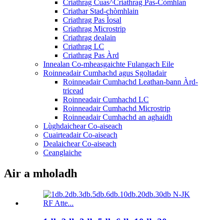
Criathrag Cuas^Criathrag Pas-Còmhlan
Criathar Stad-chòmhlain
Criathrag Pas Ìosal
Criathrag Microstrip
Criathrag dealain
Criathrag LC
Criathrag Pas Àrd
Innealan Co-mheasgaichte Fulangach Eile
Roinneadair Cumhachd agus Sgoltadair
Roinneadair Cumhachd Leathan-bann Àrd-
tricead
Roinneadair Cumhachd LC
Roinneadair Cumhachd Microstrip
Roinneadair Cumhachd an aghaidh
Lùghdaichear Co-aiseach
Cuairteadair Co-aiseach
Dealaichear Co-aiseach
Ceanglaiche
Air a mholadh