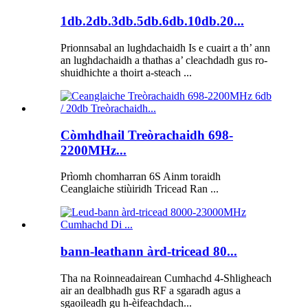
1db.2db.3db.5db.6db.10db.20...
Prionnsabal an lughdachaidh Is e cuairt a th’ ann
an lughdachaidh a thathas a’ cleachdadh gus ro-
shuidhichte a thoirt a-steach ...
Còmhdhail Treòrachaidh 698-
2200MHz...
Prìomh chomharran 6S Ainm toraidh
Ceanglaiche stiùiridh Tricead Ran ...
bann-leathann àrd-tricead 80...
Tha na Roinneadairean Cumhachd 4-Shligheach
air an dealbhadh gus RF a sgaradh agus a
sgaoileadh gu h-èifeachdach...