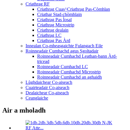
Criathrag RF
Criathrag Cuas^Criathrag Pas-Còmhlan
Criathar Stad-chòmhlain
Criathrag Pas Ìosal
Criathrag Microstrip
Criathrag dealain
Criathrag LC
Criathrag Pas Àrd
Innealan Co-mheasgaichte Fulangach Eile
Roinneadair Cumhachd agus Sgoltadair
Roinneadair Cumhachd Leathan-bann Àrd-
tricead
Roinneadair Cumhachd LC
Roinneadair Cumhachd Microstrip
Roinneadair Cumhachd an aghaidh
Lùghdaichear Co-aiseach
Cuairteadair Co-aiseach
Dealaichear Co-aiseach
Ceanglaiche
Air a mholadh