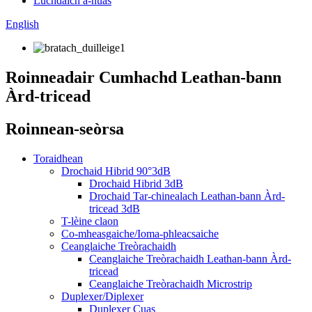
Luchdaich a-nuas
English
Roinneadair Cumhachd Leathan-bann
Àrd-tricead
Roinnean-seòrsa
Toraidhean
Drochaid Hibrid 90°3dB
Drochaid Hibrid 3dB
Drochaid Tar-chinealach Leathan-bann Àrd-
tricead 3dB
T-lèine claon
Co-mheasgaiche/Ioma-phleacsaiche
Ceanglaiche Treòrachaidh
Ceanglaiche Treòrachaidh Leathan-bann Àrd-
tricead
Ceanglaiche Treòrachaidh Microstrip
Duplexer/Diplexer
Duplexer Cuas