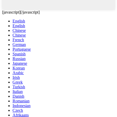
[javascript]
[/javascript]
English
English
Chinese
Chinese
French
German
Portuguese
Spanish
Russian
Japanese
Korean
Arabic
Irish
Greek
Turkish
Italian
Danish
Romanian
Indonesian
Czech
Afrikaans