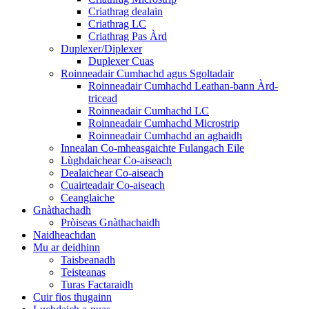
Criathrag dealain
Criathrag LC
Criathrag Pas Àrd
Duplexer/Diplexer
Duplexer Cuas
Roinneadair Cumhachd agus Sgoltadair
Roinneadair Cumhachd Leathan-bann Àrd-
tricead
Roinneadair Cumhachd LC
Roinneadair Cumhachd Microstrip
Roinneadair Cumhachd an aghaidh
Innealan Co-mheasgaichte Fulangach Eile
Lùghdaichear Co-aiseach
Dealaichear Co-aiseach
Cuairteadair Co-aiseach
Ceanglaiche
Gnàthachadh
Pròiseas Gnàthachaidh
Naidheachdan
Mu ar deidhinn
Taisbeanadh
Teisteanas
Turas Factaraidh
Cuir fios thugainn