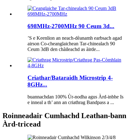
698MHz-2700MHz 90 Ceum 3d...
’S e Keenlion an neach-dèanamh earbsach agad
airson Co-cheanglaichean Tar-chinealach 90
Ceum 3dB den chàileachd as àirde...
Criathar/Bataraidh Microstrip 4-
8GHz...
buannachdan 100% Ùr-nodha agus Àrd-inbhe Is
e inneal a th’ ann an criathrag Bandpass a ...
Roinneadair Cumhachd Leathan-bann
Àrd-tricead