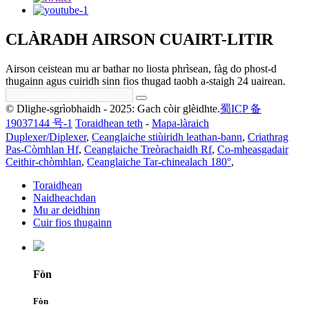
CLÀRADH AIRSON CUAIRT-LITIR
Airson ceistean mu ar bathar no liosta phrìsean, fàg do phost-d
thugainn agus cuiridh sinn fios thugad taobh a-staigh 24 uairean.
© Dlighe-sgrìobhaidh - 2025: Gach còir glèidhte.
蜀ICP 备
19037144 号-1
Toraidhean teth
-
Mapa-làraich
Duplexer/Diplexer
,
Ceanglaiche stiùiridh leathan-bann
,
Criathrag
Pas-Còmhlan Hf
,
Ceanglaiche Treòrachaidh Rf
,
Co-mheasgadair
Ceithir-chòmhlan
,
Ceanglaiche Tar-chinealach 180°
,
Toraidhean
Naidheachdan
Mu ar deidhinn
Cuir fios thugainn
Fòn
Fòn