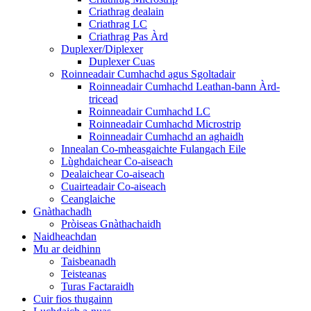
Criathrag dealain
Criathrag LC
Criathrag Pas Àrd
Duplexer/Diplexer
Duplexer Cuas
Roinneadair Cumhachd agus Sgoltadair
Roinneadair Cumhachd Leathan-bann Àrd-
tricead
Roinneadair Cumhachd LC
Roinneadair Cumhachd Microstrip
Roinneadair Cumhachd an aghaidh
Innealan Co-mheasgaichte Fulangach Eile
Lùghdaichear Co-aiseach
Dealaichear Co-aiseach
Cuairteadair Co-aiseach
Ceanglaiche
Gnàthachadh
Pròiseas Gnàthachaidh
Naidheachdan
Mu ar deidhinn
Taisbeanadh
Teisteanas
Turas Factaraidh
Cuir fios thugainn