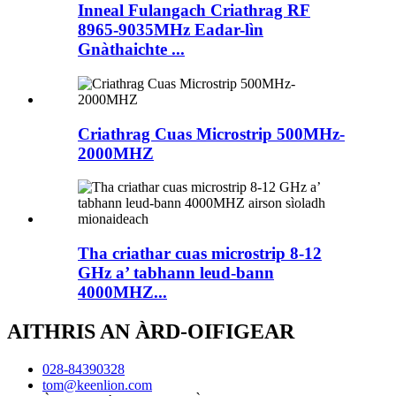
Inneal Fulangach Criathrag RF
8965-9035MHz Eadar-lìn
Gnàthaichte ...
Criathrag Cuas Microstrip 500MHz-
2000MHZ
Tha criathar cuas microstrip 8-12
GHz a’ tabhann leud-bann
4000MHZ...
AITHRIS AN ÀRD-OIFIGEAR
028-84390328
tom@keenlion.com