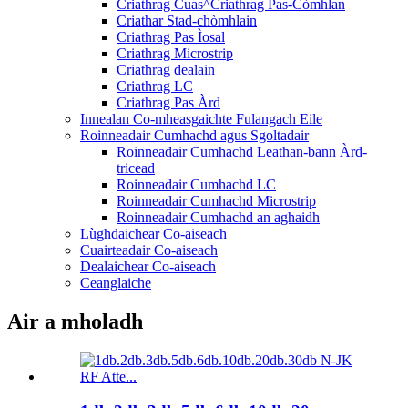
Criathrag Cuas^Criathrag Pas-Còmhlan
Criathar Stad-chòmhlain
Criathrag Pas Ìosal
Criathrag Microstrip
Criathrag dealain
Criathrag LC
Criathrag Pas Àrd
Innealan Co-mheasgaichte Fulangach Eile
Roinneadair Cumhachd agus Sgoltadair
Roinneadair Cumhachd Leathan-bann Àrd-
tricead
Roinneadair Cumhachd LC
Roinneadair Cumhachd Microstrip
Roinneadair Cumhachd an aghaidh
Lùghdaichear Co-aiseach
Cuairteadair Co-aiseach
Dealaichear Co-aiseach
Ceanglaiche
Air a mholadh