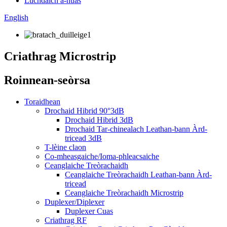
Luchdaich a-nuas
English
Criathrag Microstrip
Roinnean-seòrsa
Toraidhean
Drochaid Hibrid 90°3dB
Drochaid Hibrid 3dB
Drochaid Tar-chinealach Leathan-bann Àrd-
tricead 3dB
T-lèine claon
Co-mheasgaiche/Ioma-phleacsaiche
Ceanglaiche Treòrachaidh
Ceanglaiche Treòrachaidh Leathan-bann Àrd-
tricead
Ceanglaiche Treòrachaidh Microstrip
Duplexer/Diplexer
Duplexer Cuas
Criathrag RF