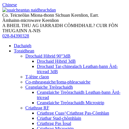
Chinese
Co. Teicneòlas Miona-thonn Sichuan Keenlion, Earr.
Àmhainn-microwave Keenlion
A BHEIL THU AG IARRAIDH CÒMHDHAIL? CUIR FÒN
THUGAINN A-NIS
028-84390328
Dachaigh
Toraidhean
Drochaid Hibrid 90°3dB
Drochaid Hibrid 3dB
Drochaid Tar-chinealach Leathan-bann Àrd-
tricead 3dB
T-lèine claon
Co-mheasgaiche/Ioma-phleacsaiche
Ceanglaiche Treòrachaidh
Ceanglaiche Treòrachaidh Leathan-bann Àrd-
tricead
Ceanglaiche Treòrachaidh Microstrip
Criathrag RF
Criathrag Cuas^Criathrag Pas-Còmhlan
Criathar Stad-chòmhlain
Criathrag Pas Ìosal
Criathrag Microstrip