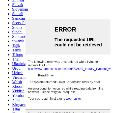
Sinhala
Slovak
Slovenian
Somali
Samoan
Scots Gaelic
Shona
Sindhi
Sundanese
Swahili
Tajik
Tamil
Telugu
Thai
Ukrainian
Urdu
Uzbek
Vietnamese
Welsh
Xhosa
Yiddish
Yoruba
Zulu
Kinyarwanda
Tatar