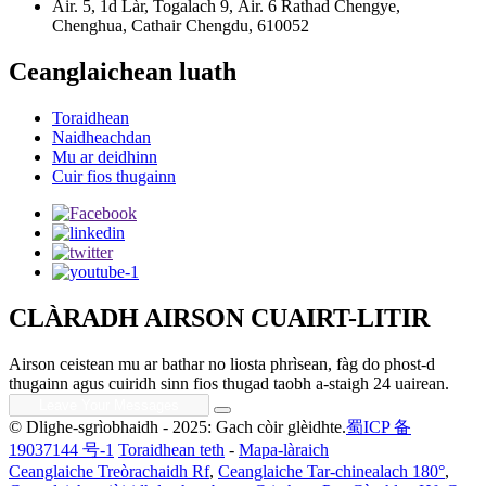
Àir. 5, 1d Làr, Togalach 9, Àir. 6 Rathad Chengye,
Chenghua, Cathair Chengdu, 610052
Ceanglaichean luath
Toraidhean
Naidheachdan
Mu ar deidhinn
Cuir fios thugainn
CLÀRADH AIRSON CUAIRT-LITIR
Airson ceistean mu ar bathar no liosta phrìsean, fàg do phost-d
thugainn agus cuiridh sinn fios thugad taobh a-staigh 24 uairean.
© Dlighe-sgrìobhaidh - 2025: Gach còir glèidhte.
蜀ICP 备
19037144 号-1
Toraidhean teth
-
Mapa-làraich
Ceanglaiche Treòrachaidh Rf
,
Ceanglaiche Tar-chinealach 180°
,