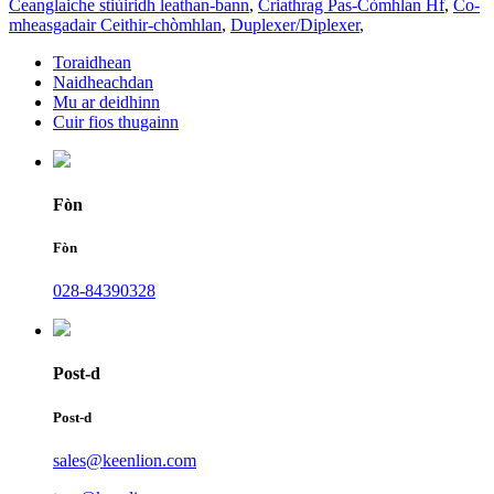
Ceanglaiche stiùiridh leathan-bann
,
Criathrag Pas-Còmhlan Hf
,
Co-
mheasgadair Ceithir-chòmhlan
,
Duplexer/Diplexer
,
Toraidhean
Naidheachdan
Mu ar deidhinn
Cuir fios thugainn
Fòn
Fòn
028-84390328
Post-d
Post-d
sales@keenlion.com