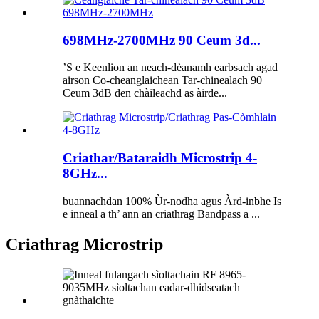
698MHz-2700MHz 90 Ceum 3d...
’S e Keenlion an neach-dèanamh earbsach agad
airson Co-cheanglaichean Tar-chinealach 90
Ceum 3dB den chàileachd as àirde...
Criathar/Bataraidh Microstrip 4-
8GHz...
buannachdan 100% Ùr-nodha agus Àrd-inbhe Is
e inneal a th’ ann an criathrag Bandpass a ...
Criathrag Microstrip