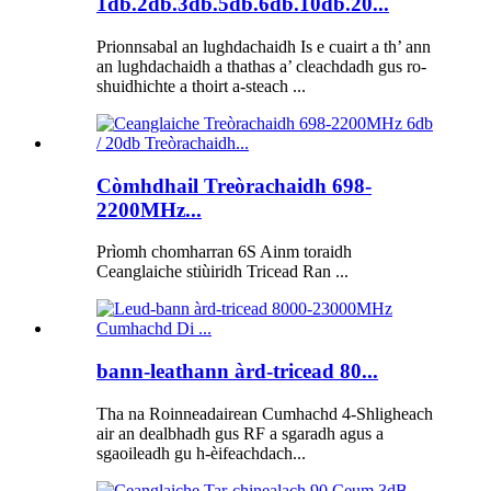
1db.2db.3db.5db.6db.10db.20...
Prionnsabal an lughdachaidh Is e cuairt a th’ ann
an lughdachaidh a thathas a’ cleachdadh gus ro-
shuidhichte a thoirt a-steach ...
Còmhdhail Treòrachaidh 698-
2200MHz...
Prìomh chomharran 6S Ainm toraidh
Ceanglaiche stiùiridh Tricead Ran ...
bann-leathann àrd-tricead 80...
Tha na Roinneadairean Cumhachd 4-Shligheach
air an dealbhadh gus RF a sgaradh agus a
sgaoileadh gu h-èifeachdach...